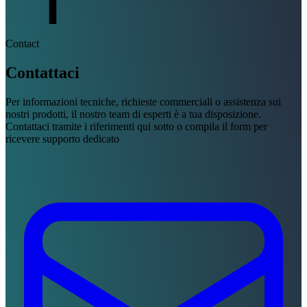
Contact
Contattaci
Per informazioni tecniche, richieste commerciali o assistenza sui
nostri prodotti, il nostro team di esperti è a tua disposizione.
Contattaci tramite i riferimenti qui sotto o compila il form per
ricevere supporto dedicato