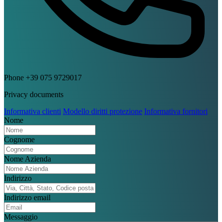
Phone
+39 075 9729017
Privacy documents
Informativa clienti
Modello diritti protezione
Informativa fornitori
Nome
Cognome
Nome Azienda
Indirizzo
Indirizzo email
Messaggio