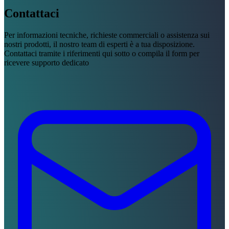
Contattaci
Per informazioni tecniche, richieste commerciali o assistenza sui
nostri prodotti, il nostro team di esperti è a tua disposizione.
Contattaci tramite i riferimenti qui sotto o compila il form per
ricevere supporto dedicato