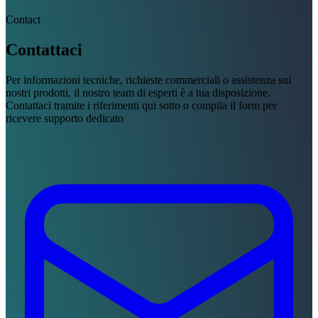
Contact
Contattaci
Per informazioni tecniche, richieste commerciali o assistenza sui
nostri prodotti, il nostro team di esperti è a tua disposizione.
Contattaci tramite i riferimenti qui sotto o compila il form per
ricevere supporto dedicato