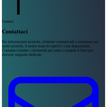
Contact
Contattaci
Per informazioni tecniche, richieste commerciali o assistenza sui
nostri prodotti, il nostro team di esperti è a tua disposizione.
Contattaci tramite i riferimenti qui sotto o compila il form per
ricevere supporto dedicato