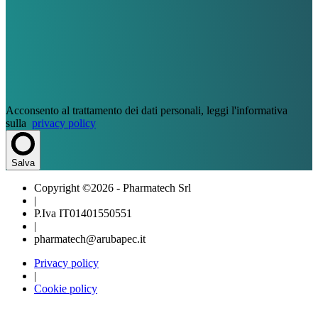
Acconsento al trattamento dei dati personali, leggi l'informativa
sulla
privacy policy
Salva
Copyright ©2026 - Pharmatech Srl
|
P.Iva IT01401550551
|
pharmatech@arubapec.it
Privacy policy
|
Cookie policy