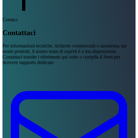
Contact
Contattaci
Per informazioni tecniche, richieste commerciali o assistenza sui
nostri prodotti, il nostro team di esperti è a tua disposizione.
Contattaci tramite i riferimenti qui sotto o compila il form per
ricevere supporto dedicato